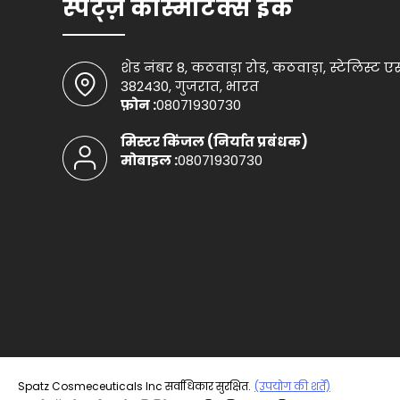
स्पैट्ज़ कॉस्मेटिक्स इंक
शेड नंबर 8, कठवाड़ा रोड, कठवाड़ा, स्टेलिस्ट 
382430, गुजरात, भारत
फ़ोन :
08071930730
मिस्टर किंजल
(
निर्यात प्रबंधक
)
मोबाइल :
08071930730
Spatz Cosmeceuticals Inc सर्वाधिकार सुरक्षित.
(उपयोग की शर्तें)