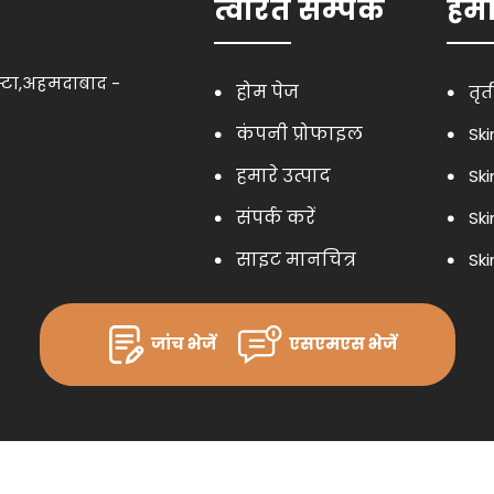
त्वरित सम्पक
हमा
एस्टा,अहमदाबाद -
होम पेज
तृत
कंपनी प्रोफाइल
Ski
हमारे उत्पाद
Ski
संपर्क करें
Ski
साइट मानचित्र
Ski
फे
जांच भेजें
एसएमएस भेजें
Ski
Hai
चेह
सनस