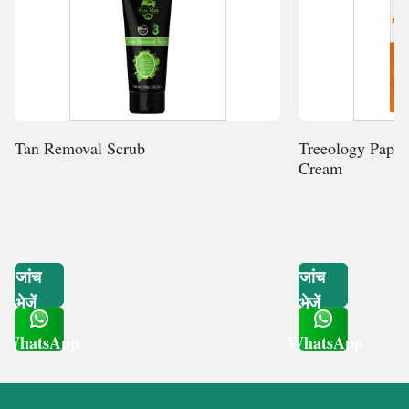
Tan Removal Scrub
Treeology Papay
Cream
जांच
जांच
भेजें
भेजें
WhatsApp
WhatsApp
Get Latest Price
Get Latest Price