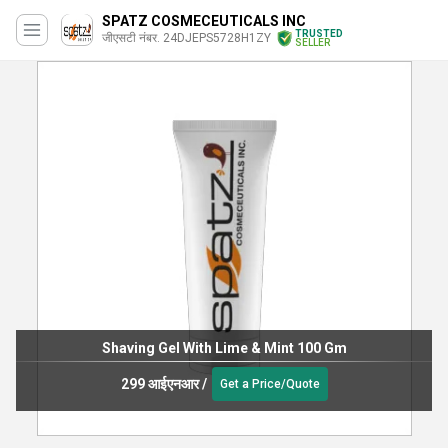
SPATZ COSMECEUTICALS INC
TRUSTED
जीएसटी नंबर. 24DJEPS5728H1ZY
SELLER
Shaving Gel With Lime & Mint 100 Gm
299 आईएनआर
/
Get a Price/Quote