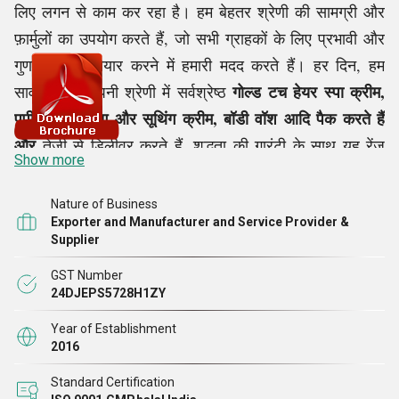
लिए लगन से काम कर रहा है। हम बेहतर श्रेणी की सामग्री और
फ़ार्मुलों का उपयोग करते हैं, जो सभी ग्राहकों के लिए प्रभावी और
गुणात्मक रेंज तैयार करने में हमारी मदद करते हैं। हर दिन, हम
गोल्ड टच हेयर स्पा क्रीम,
सावधानी से अपनी श्रेणी में सर्वश्रेष्ठ
पपीता ब्राइटनिंग और सूथिंग क्रीम, बॉडी वॉश आदि पैक करते हैं
और
तेज़ी से डिलीवर करते हैं. शुद्धता की गारंटी के साथ यह रेंज
Show more
निर्माता
निर्यातक
सभी को उपलब्ध कराई जाती है। एक गर्वित
और
के
रूप में, हम इस बात की पुष्टि करते हैं कि कड़े गुणवत्ता परीक्षण पास
Nature of Business
करने के बाद हमारी सुविधा से प्रत्येक प्रकार के कॉस्मेटिक और
Exporter and Manufacturer and Service Provider &
Supplier
त्वचा देखभाल उत्पाद भेजे जाते हैं। इस तरह, हम ग्राहकों की
गुणवत्ता की अपेक्षाओं को पूरा करते हैं और अंतर्राष्ट्रीय मानकों का
GST Number
24DJEPS5728H1ZY
निर्बाध रूप से
Year of Establishment
पालन करते हैं।
2016
श्री विशाल सिद्धपुरा के नेतृत्व में, हमारा उद्यम फॉर्मूलेशन सस्पेंशन
Standard Certification